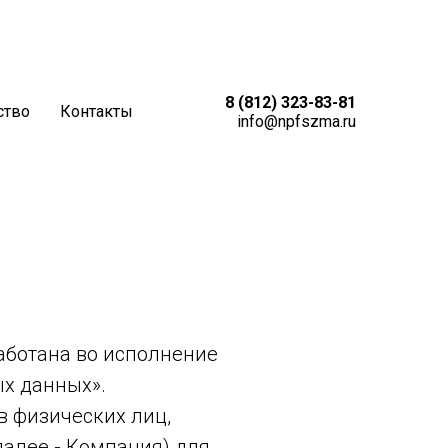
8 (812) 323-83-81
ство
Контакты
info@npfszma.ru
х данных
аботана во исполнение
ых данных».
в физических лиц,
алее - Компания) для