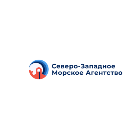
О компании
ООО "Научно-Производственная Фирма 
Западное Морское Агентство" свыше 20
современные индивидуальные средств
воде. Наша первостепенная задача: со
человека, терпящего бедствие.