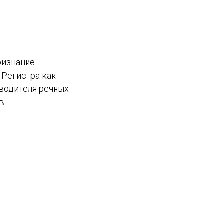
ризнание
 Регистра как
зводителя речных
в