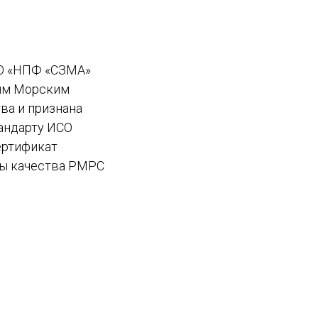
АО «НПФ «СЗМА»
им Морским
ва и признана
андарту ИСО
ертификат
мы качества РМРС