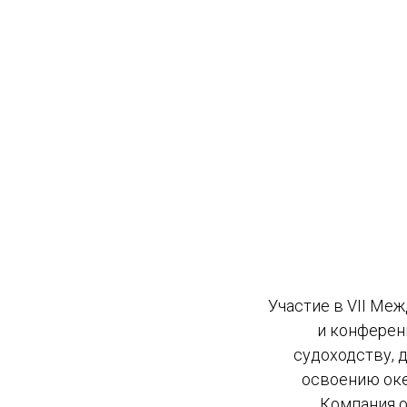
Участие в VII Ме
и конферен
судоходству, 
освоению оке
Компания 