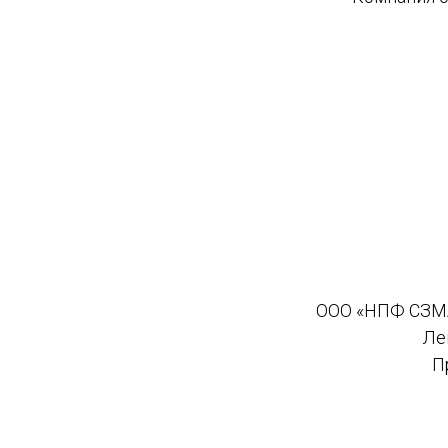
ООО «НПФ СЗМА
Ле
П