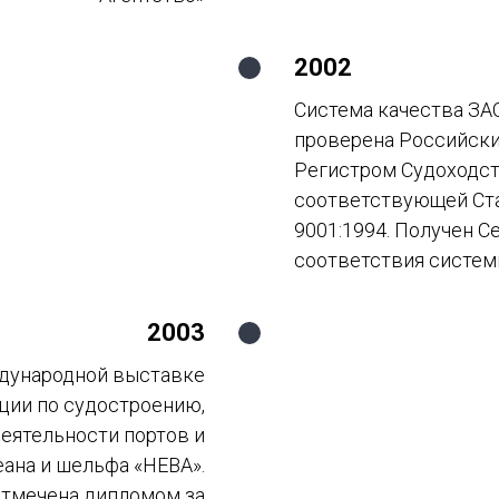
2002
Система качества З
проверена Российск
Регистром Судоходст
соответствующей Ст
9001:1994. Получен С
соответствия систе
2003
ждународной выставке
ции по судостроению,
деятельности портов и
ана и шельфа «НЕВА».
отмечена дипломом за