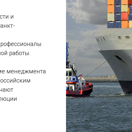
сти и
анкт-
профессионалы
ой работы.
еме менеджмента
Российским
ечают
олюции