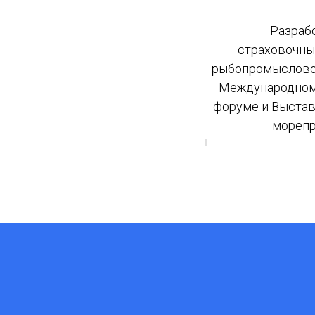
Разраб
страховочны
рыбопромысловой
Международно
форуме и Выстав
морепр