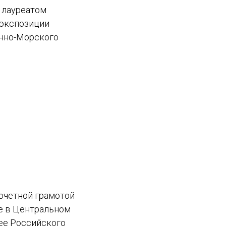
 лауреатом
 экспозиции
нно-Морского
очетной грамотой
ке в Центральном
ее Российского