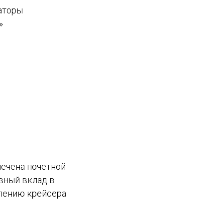
аторы
»
ечена почетной
вный вклад в
лению крейсера