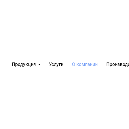
Продукция
Услуги
О компании
Производ
"Северо-
 лет создает
а спасения на
хранить жизнь